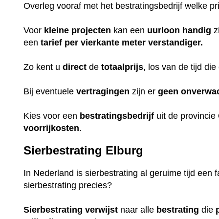
Overleg vooraf met het bestratingsbedrijf welke pri
Voor
kleine projecten
kan een
uurloon
handig
z
een
tarief
per vierkante meter verstandiger.
Zo kent u
direct
de
totaalprijs
, los van de tijd d
Bij eventuele
vertragingen
zijn er
geen
onverwa
Kies voor een
bestratingsbedrijf
uit de provincie
voorrijkosten
.
Sierbestrating Elburg
In Nederland is sierbestrating al geruime tijd een 
sierbestrating precies?
Sierbestrating
verwijst
naar alle
bestrating
die