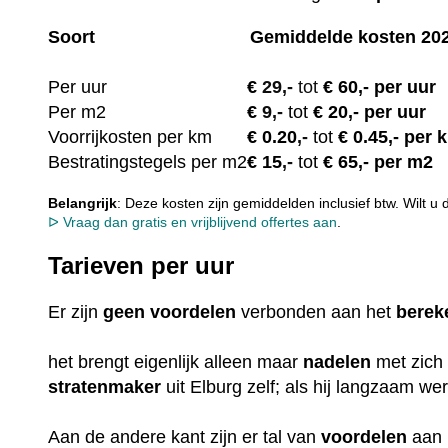
Soort
Gemiddelde kosten 20
Per uur
€
29,-
tot
€ 60,- per uur
Per m2
€
9,-
tot
€ 20,- per uur
Voorrijkosten per km
€ 0.20
,-
tot
€ 0.45,- per 
Bestratingstegels per m2
€ 15
,-
tot
€ 65,- per m2
Belangrijk
: Deze kosten zijn gemiddelden inclusief btw. Wilt u
ᐅ Vraag dan gratis en vrijblijvend offertes aan
.
Tarieven per uur
Er zijn
geen
voordelen
verbonden aan het
berek
het brengt eigenlijk alleen maar
nadelen
met zich
stratenmaker
uit Elburg zelf; als hij langzaam we
Aan de andere kant zijn er tal van
voordelen
aan 