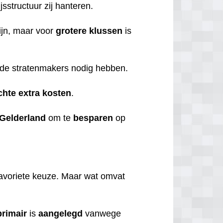
jsstructuur zij hanteren.
ijn, maar voor
grotere
klussen
is
ie de stratenmakers nodig hebben.
chte
extra
kosten
.
Gelderland
om te
besparen
op
favoriete keuze.
Maar wat omvat
primair
is
aangelegd
vanwege