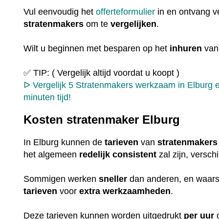
Vul eenvoudig het
offerteformulier
in en ontvang ve
stratenmakers
om te
vergelijken
.
Wilt u beginnen met besparen op het
inhuren
van
✅ TIP: ( Vergelijk altijd voordat u koopt )
ᐅ Vergelijk 5 Stratenmakers werkzaam in Elburg e
minuten tijd!
Kosten stratenmaker Elburg
In Elburg kunnen de
tarieven
van
stratenmakers
het algemeen
redelijk
consistent
zal zijn, versch
Sommigen werken
sneller
dan anderen, en waarsc
tarieven
voor
extra
werkzaamheden
.
Deze tarieven kunnen worden uitgedrukt
per uur