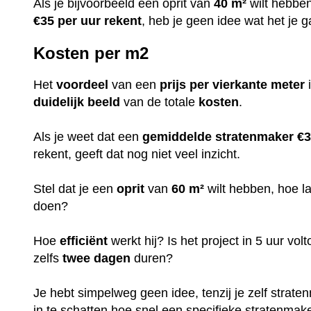
Als je bijvoorbeeld een oprit van
40 m²
wilt hebbe
€35 per uur rekent
, heb je geen idee wat het je g
Kosten per m2
Het
voordeel
van een
prijs per vierkante meter
i
duidelijk
beeld
van de totale
kosten
.
Als je weet dat een
gemiddelde stratenmaker €3
rekent, geeft dat nog niet veel inzicht.
Stel dat je een
oprit
van
60 m²
wilt hebben, hoe l
doen?
Hoe
efficiënt
werkt hij? Is het project in 5 uur volt
zelfs
twee dagen
duren?
Je hebt simpelweg geen idee, tenzij je zelf stratenm
in te schatten hoe snel een specifieke stratenmak