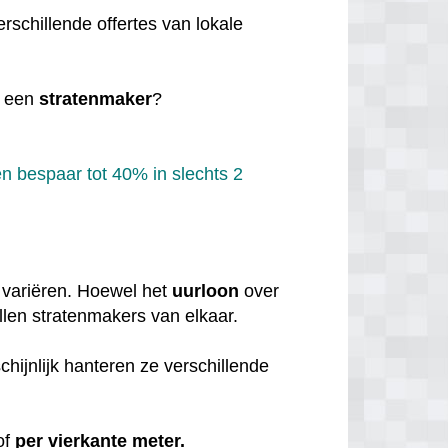
rschillende offertes van lokale
 een
stratenmaker
?
n bespaar tot 40% in slechts 2
variëren. Hoewel het
uurloon
over
illen stratenmakers van elkaar.
hijnlijk hanteren ze verschillende
of
per vierkante meter.