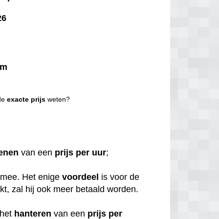
26
km
 de
exacte
prijs
weten?
enen
van een
prijs per uur
;
 mee. Het enige
voordeel
is voor de
rkt, zal hij ook meer betaald worden.
het
hanteren
van een
prijs per