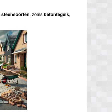
e
steensoorten
, zoals
betontegels
,