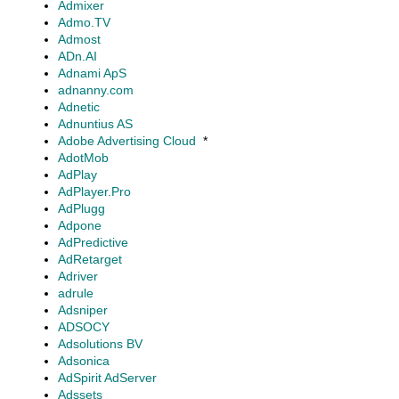
Admixer
Admo.TV
Admost
ADn.AI
Adnami ApS
adnanny.com
Adnetic
Adnuntius AS
Adobe Advertising Cloud
*
AdotMob
AdPlay
AdPlayer.Pro
AdPlugg
Adpone
AdPredictive
AdRetarget
Adriver
adrule
Adsniper
ADSOCY
Adsolutions BV
Adsonica
AdSpirit AdServer
Adssets