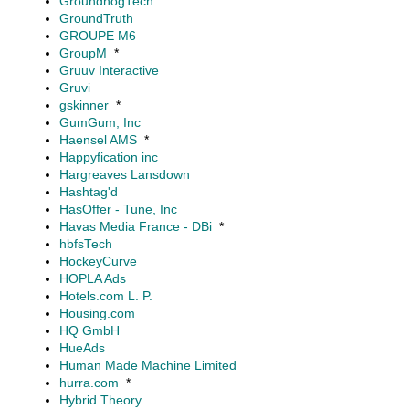
GroundhogTech
GroundTruth
GROUPE M6
GroupM
*
Gruuv Interactive
Gruvi
gskinner
*
GumGum, Inc
Haensel AMS
*
Happyfication inc
Hargreaves Lansdown
Hashtag'd
HasOffer - Tune, Inc
Havas Media France - DBi
*
hbfsTech
HockeyCurve
HOPLA Ads
Hotels.com L. P.
Housing.com
HQ GmbH
HueAds
Human Made Machine Limited
hurra.com
*
Hybrid Theory