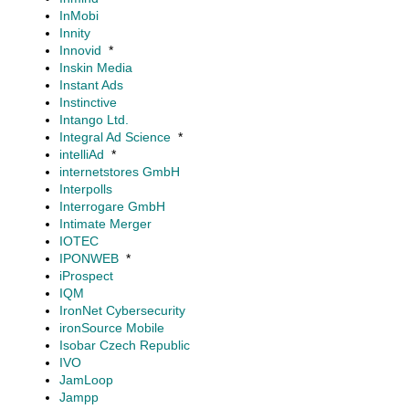
InMobi
Innity
Innovid
*
Inskin Media
Instant Ads
Instinctive
Intango Ltd.
Integral Ad Science
*
intelliAd
*
internetstores GmbH
Interpolls
Interrogare GmbH
Intimate Merger
IOTEC
IPONWEB
*
iProspect
IQM
IronNet Cybersecurity
ironSource Mobile
Isobar Czech Republic
IVO
JamLoop
Jampp