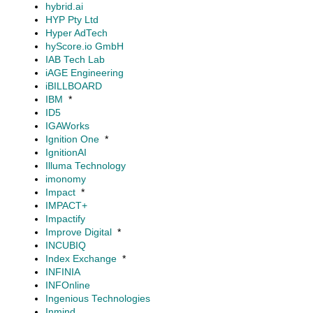
hybrid.ai
HYP Pty Ltd
Hyper AdTech
hyScore.io GmbH
IAB Tech Lab
iAGE Engineering
iBILLBOARD
IBM
*
ID5
IGAWorks
Ignition One
*
IgnitionAI
Illuma Technology
imonomy
Impact
*
IMPACT+
Impactify
Improve Digital
*
INCUBIQ
Index Exchange
*
INFINIA
INFOnline
Ingenious Technologies
Inmind