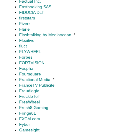
Factual Inc.
Fastbooking SAS
FIDUCIA DLT
firststars
Fiverr
Flarie
Flashtalking by Mediaocean
*
Flexitive
fluct
FLYWHEEL
Forbes
FORTVISION
Fospha
Foursquare
Fractional Media
*
FranceTV Publicité
Fraudlogix
Freckle IoT
FreeWheel
Fresh8 Gaming
Fringe81
FXCM.com
Fyber
Gamesight