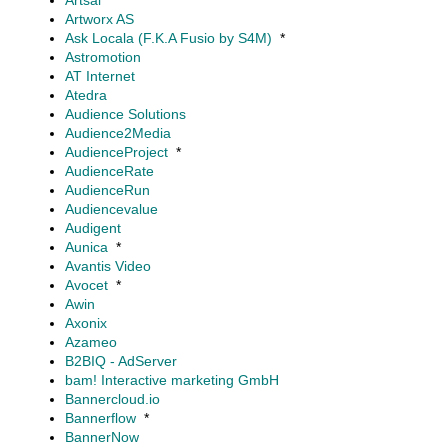
Artsai
Artworx AS
Ask Locala (F.K.A Fusio by S4M)
*
Astromotion
AT Internet
Atedra
Audience Solutions
Audience2Media
AudienceProject
*
AudienceRate
AudienceRun
Audiencevalue
Audigent
Aunica
*
Avantis Video
Avocet
*
Awin
Axonix
Azameo
B2BIQ - AdServer
bam! Interactive marketing GmbH
Bannercloud.io
Bannerflow
*
BannerNow