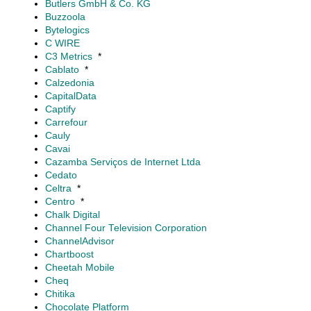
Butlers GmbH & Co. KG
Buzzoola
Bytelogics
C WIRE
C3 Metrics
*
Cablato
*
Calzedonia
CapitalData
Captify
Carrefour
Cauly
Cavai
Cazamba Serviços de Internet Ltda
Cedato
Celtra
*
Centro
*
Chalk Digital
Channel Four Television Corporation
ChannelAdvisor
Chartboost
Cheetah Mobile
Cheq
Chitika
Chocolate Platform