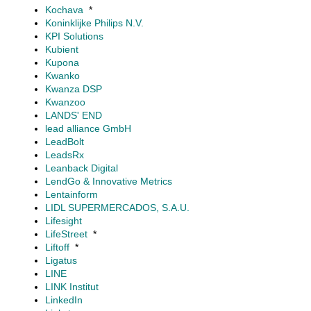
Kochava
*
Koninklijke Philips N.V.
KPI Solutions
Kubient
Kupona
Kwanko
Kwanza DSP
Kwanzoo
LANDS' END
lead alliance GmbH
LeadBolt
LeadsRx
Leanback Digital
LendGo & Innovative Metrics
Lentainform
LIDL SUPERMERCADOS, S.A.U.
Lifesight
LifeStreet
*
Liftoff
*
Ligatus
LINE
LINK Institut
LinkedIn