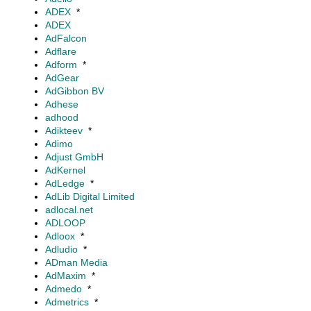
ADEX
*
ADEX
AdFalcon
Adflare
Adform
*
AdGear
AdGibbon BV
Adhese
adhood
Adikteev
*
Adimo
Adjust GmbH
AdKernel
AdLedge
*
AdLib Digital Limited
adlocal.net
ADLOOP
Adloox
*
Adludio
*
ADman Media
AdMaxim
*
Admedo
*
Admetrics
*