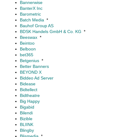
Bannerwise
BanterX Inc
Barometric
Batch Media
*
Bauhof Group AS
BDSK Handels GmbH & Co. KG
*
Beeswax
*
Beintoo
Belboon
bet365
Betgenius
*
Better Banners
BEYOND X
Biddeo Ad Server
Bidease
Bidtellect
Bidtheatre
Big Happy
Bigabid
Bilendi
Bizible
BLIINK
Blingby
Blismedia
*