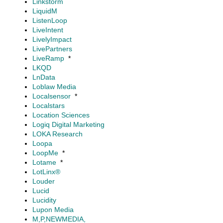
Linkstorm
LiquidM
ListenLoop
LiveIntent
LivelyImpact
LivePartners
LiveRamp
*
LKQD
LnData
Loblaw Media
Localsensor
*
Localstars
Location Sciences
Logiq Digital Marketing
LOKA Research
Loopa
LoopMe
*
Lotame
*
LotLinx®
Louder
Lucid
Lucidity
Lupon Media
M,P,NEWMEDIA,