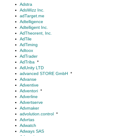
Adstra
AdsWizz Inc.
adTarget.me
Adtelligence
Adtelligent Inc.
AdTheorent, Inc.
AdTile
AdTiming
Adtoox
AdTrader
AdTriba
*
AdUnity LTD
advanced STORE GmbH
*
Advanse
Adventive
Adventori
*
Adverline
Advertserve
Advmaker
advolution.control
*
Advrtas
Adwatch
Adways SAS