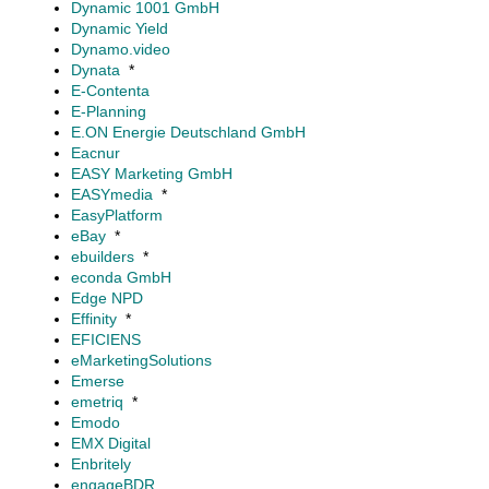
Dynamic 1001 GmbH
Dynamic Yield
Dynamo.video
Dynata
*
E-Contenta
E-Planning
E.ON Energie Deutschland GmbH
Eacnur
EASY Marketing GmbH
EASYmedia
*
EasyPlatform
eBay
*
ebuilders
*
econda GmbH
Edge NPD
Effinity
*
EFICIENS
eMarketingSolutions
Emerse
emetriq
*
Emodo
EMX Digital
Enbritely
engageBDR