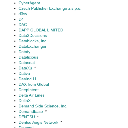
CyberAgent
Czech Publisher Exchange z.s.p.o.
d3sv
D4
DAC
DAPP GLOBAL LIMITED
Data2Decisions
Datablocks, Inc
DataExchanger
Datafy
Datalicious
Dataseat
DataXu
*
Dativa
DaVinci11
DAX from Global
DeepIntent
Delta Air Lines
DeltaX
Demand Side Science, Inc.
Demandbase
*
DENTSU
*
Dentsu Aegis Network
*
Dianomi