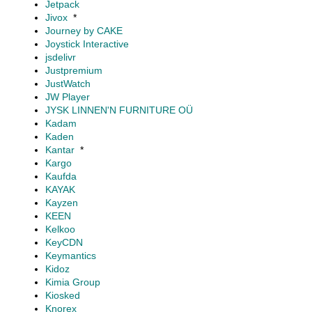
Jetpack
Jivox
*
Journey by CAKE
Joystick Interactive
jsdelivr
Justpremium
JustWatch
JW Player
JYSK LINNEN'N FURNITURE OÜ
Kadam
Kaden
Kantar
*
Kargo
Kaufda
KAYAK
Kayzen
KEEN
Kelkoo
KeyCDN
Keymantics
Kidoz
Kimia Group
Kiosked
Knorex