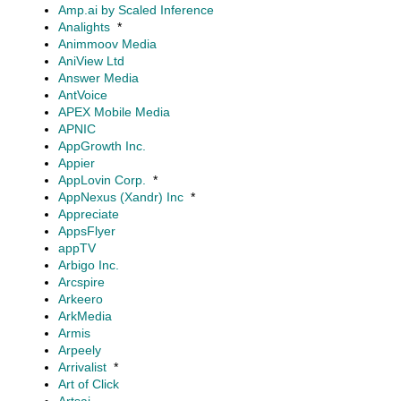
Amp.ai by Scaled Inference
Analights
*
Animmoov Media
AniView Ltd
Answer Media
AntVoice
APEX Mobile Media
APNIC
AppGrowth Inc.
Appier
AppLovin Corp.
*
AppNexus (Xandr) Inc
*
Appreciate
AppsFlyer
appTV
Arbigo Inc.
Arcspire
Arkeero
ArkMedia
Armis
Arpeely
Arrivalist
*
Art of Click