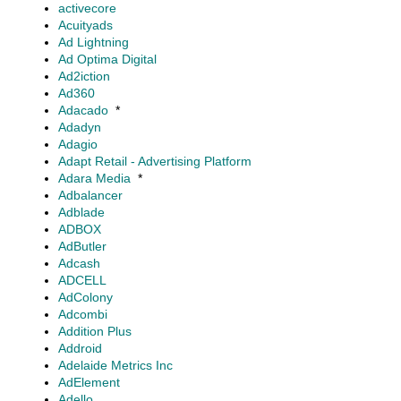
activecore
Acuityads
Ad Lightning
Ad Optima Digital
Ad2iction
Ad360
Adacado
*
Adadyn
Adagio
Adapt Retail - Advertising Platform
Adara Media
*
Adbalancer
Adblade
ADBOX
AdButler
Adcash
ADCELL
AdColony
Adcombi
Addition Plus
Addroid
Adelaide Metrics Inc
AdElement
Adello