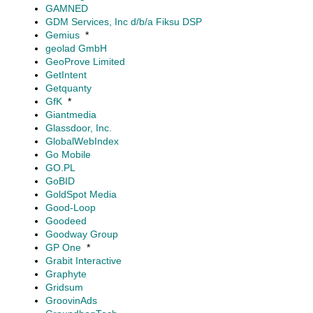
GAMNED
GDM Services, Inc d/b/a Fiksu DSP
Gemius
*
geolad GmbH
GeoProve Limited
GetIntent
Getquanty
GfK
*
Giantmedia
Glassdoor, Inc.
GlobalWebIndex
Go Mobile
GO.PL
GoBID
GoldSpot Media
Good-Loop
Goodeed
Goodway Group
GP One
*
Grabit Interactive
Graphyte
Gridsum
GroovinAds