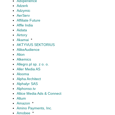
Adxperience
Adzerk
Adzymic
AerServ
Affiliate Future
Affle India
Aidata
Airtory
Akamai
*
AKTYVUS SEKTORIUS
AlikeAudience
Alion
Alkemics
Allegro.pl sp. z o. o.
Aller Media AS
Alooma
Alpha Architect
Alphalyr SAS
Alphonso.tv
Altice Media Ads & Connect
Altum
Amazon
*
Amino Payments, Inc.
Amobee
*