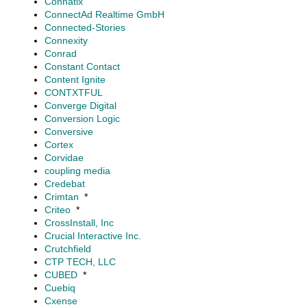
Connatix
ConnectAd Realtime GmbH
Connected-Stories
Connexity
Conrad
Constant Contact
Content Ignite
CONTXTFUL
Converge Digital
Conversion Logic
Conversive
Cortex
Corvidae
coupling media
Credebat
Crimtan
*
Criteo
*
CrossInstall, Inc
Crucial Interactive Inc.
Crutchfield
CTP TECH, LLC
CUBED
*
Cuebiq
Cxense