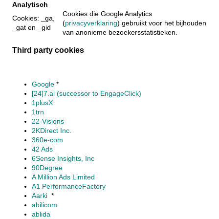
Analytisch
Cookies die Google Analytics
Cookies: _ga,
(
privacyverklaring
) gebruikt voor het bijhouden
_gat en _gid
van anonieme bezoekersstatistieken.
Third party cookies
Google
*
[24]7.ai (successor to EngageClick)
1plusX
1trn
22-Visions
2KDirect Inc.
360e-com
42 Ads
6Sense Insights, Inc
90Degree
A Million Ads Limited
A1 PerformanceFactory
Aarki
*
abilicom
ablida