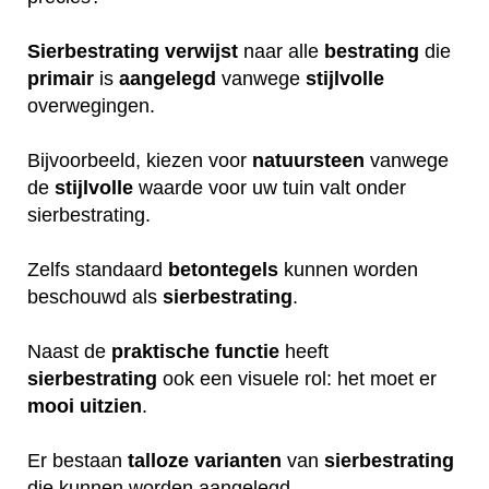
Sierbestrating
verwijst
naar alle
bestrating
die
primair
is
aangelegd
vanwege
stijlvolle
overwegingen.
Bijvoorbeeld, kiezen voor
natuursteen
vanwege
de
stijlvolle
waarde voor uw tuin valt onder
sierbestrating.
Zelfs standaard
betontegels
kunnen worden
beschouwd als
sierbestrating
.
Naast de
praktische
functie
heeft
sierbestrating
ook een visuele rol: het moet er
mooi
uitzien
.
Er bestaan
talloze
varianten
van
sierbestrating
die kunnen worden aangelegd.