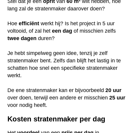
Stel dat je een
oprit
van
60 m²
wilt hebben, hoe
lang zal de stratenmaker daarover doen?
Hoe
efficiënt
werkt hij? Is het project in 5 uur
voltooid, of zal het
een dag
of misschien zelfs
twee dagen
duren?
Je hebt simpelweg geen idee, tenzij je zelf
stratenmaker bent. Zelfs dan blijft het lastig in te
schatten hoe snel een specifieke stratenmaker
werkt.
De ene stratenmaker kan er bijvoorbeeld
20 uur
over doen, terwijl een andere er misschien
25 uur
voor nodig heeft.
Kosten stratenmaker per dag
Het
voordeel
van een
prijs per dag
in