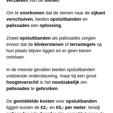
verzakken
van de
stenen
.
Om te
voorkomen
dat de stenen naar de
zijkant
verschuiven
, bieden
opsluitbanden
en
palissades
een
oplossing
.
Zowel
opsluitbanden
als palissades zorgen
ervoor dat de
klinkerstenen
of
terrastegels
op
hun plaats blijven liggen en er geen kieren
ontstaan.
In de meeste gevallen bieden opsluitbanden
voldoende ondersteuning, maar bij een groot
hoogteverschil
is het
noodzakelijk
om
palissades
te
gebruiken
.
De
gemiddelde
kosten
voor
opsluitbanden
liggen tussen de
€2,-
en
€5,- per meter
, terwijl