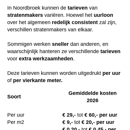
In Noordbroek kunnen de
tarieven
van
stratenmakers
variëren. Hoewel het
uurloon
over het algemeen
redelijk
consistent
zal zijn,
verschillen stratenmakers van elkaar.
Sommigen werken
sneller
dan anderen, en
waarschijnlijk hanteren ze verschillende
tarieven
voor
extra
werkzaamheden
.
Deze tarieven kunnen worden uitgedrukt
per uur
of
per vierkante meter.
Gemiddelde kosten
Soort
2026
Per uur
€
29,-
tot
€ 60,- per uur
Per m2
€
9,-
tot
€ 20,- per uur
€ 0.20
,-
tot
€ 0.45,- per