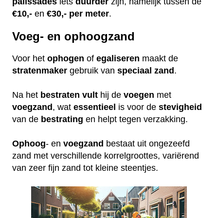
palissades
iets
duurder
zijn, namelijk tussen de
€10,-
en
€30,- per meter
.
Voeg- en ophoogzand
Voor het
ophogen
of
egaliseren
maakt de
stratenmaker
gebruik van
speciaal
zand
.
Na het
bestraten
vult
hij de
voegen
met
voegzand
, wat
essentieel
is voor de
stevigheid
van de
bestrating
en helpt tegen verzakking.
Ophoog
- en
voegzand
bestaat uit ongezeefd
zand met verschillende korrelgroottes, variërend
van zeer fijn zand tot kleine steentjes.