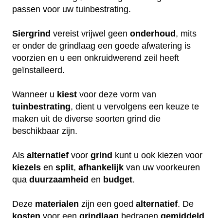
passen voor uw tuinbestrating.
Siergrind
vereist vrijwel geen
onderhoud
, mits
er onder de grindlaag een goede afwatering is
voorzien en u een onkruidwerend zeil heeft
geïnstalleerd.
Wanneer u
kiest
voor deze vorm van
tuinbestrating
, dient u vervolgens een keuze te
maken uit de diverse soorten grind die
beschikbaar zijn.
Als
alternatief
voor
grind
kunt u ook kiezen voor
kiezels
en
split
,
afhankelijk
van uw voorkeuren
qua
duurzaamheid
en
budget
.
Deze
materialen
zijn een goed
alternatief
. De
kosten
voor een
grindlaag
bedragen
gemiddeld