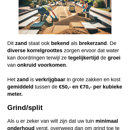
Dit
zand
staat ook
bekend
als
brekerzand
. De
diverse
korrelgroottes
zorgen ervoor dat water
kan doordringen terwijl ze
tegelijkertijd
de
groei
van
onkruid
voorkomen
.
Het
zand
is
verkrijgbaar
in grote zakken en kost
gemiddeld
tussen de
€50,- en €70,- per kubieke
meter.
Grind/split
Als u er zeker van wilt zijn dat uw tuin
minimaal
onderhoud
vergt, overweeg dan om grind toe te