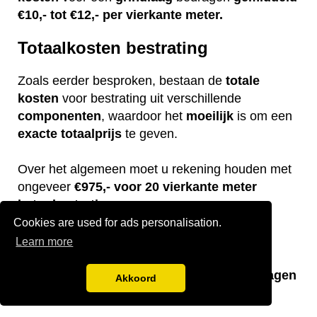
€10,- tot €12,- per vierkante meter.
Totaalkosten bestrating
Zoals eerder besproken, bestaan de
totale
kosten
voor bestrating uit verschillende
componenten
, waardoor het
moeilijk
is om een
exacte
totaalprijs
te geven.
Over het algemeen moet u rekening houden met
ongeveer
€975,- voor 20 vierkante meter
betonbestrating.
Cookies are used for ads personalisation.
De
kosten
voor de
betontegels
bedragen
Learn more
ongeveer
€450,-,
het
benodigde
zand
kost
ongeveer
€200,-
en de
arbeidskosten
bedragen
Akkoord
gemiddeld
€360,-
.