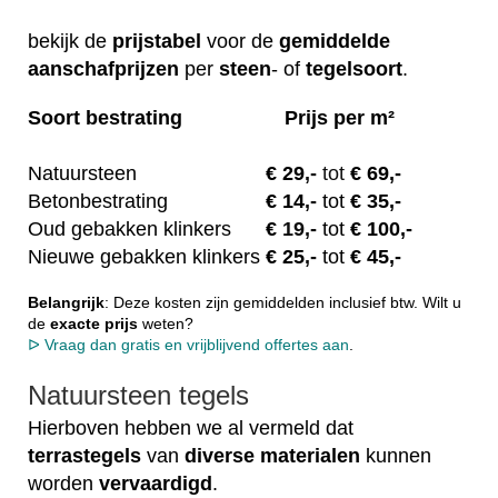
bekijk de
prijstabel
voor de
gemiddelde
aanschafprijzen
per
steen
- of
tegelsoort
.
Soort bestrating
Prijs per m²
Natuursteen
€ 29
,-
tot
€ 69,-
Betonbestrating
€ 14
,-
tot
€ 35,-
Oud gebakken klinkers
€
19,-
tot
€ 100,-
Nieuwe gebakken klinkers
€ 25
,-
tot
€ 45,-
Belangrijk
: Deze kosten zijn gemiddelden inclusief btw. Wilt u
de
exacte
prijs
weten?
ᐅ Vraag dan gratis en vrijblijvend offertes aan
.
Natuursteen tegels
Hierboven hebben we al vermeld dat
terrastegels
van
diverse
materialen
kunnen
worden
vervaardigd
.