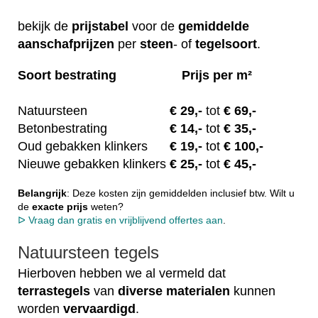
bekijk de
prijstabel
voor de
gemiddelde
aanschafprijzen
per
steen
- of
tegelsoort
.
Soort bestrating
Prijs per m²
Natuursteen
€ 29
,-
tot
€ 69,-
Betonbestrating
€ 14
,-
tot
€ 35,-
Oud gebakken klinkers
€
19,-
tot
€ 100,-
Nieuwe gebakken klinkers
€ 25
,-
tot
€ 45,-
Belangrijk
: Deze kosten zijn gemiddelden inclusief btw. Wilt u
de
exacte
prijs
weten?
ᐅ Vraag dan gratis en vrijblijvend offertes aan
.
Natuursteen tegels
Hierboven hebben we al vermeld dat
terrastegels
van
diverse
materialen
kunnen
worden
vervaardigd
.