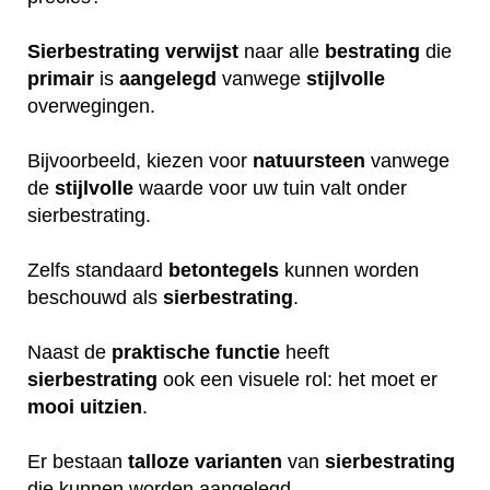
Sierbestrating
verwijst
naar alle
bestrating
die
primair
is
aangelegd
vanwege
stijlvolle
overwegingen.
Bijvoorbeeld, kiezen voor
natuursteen
vanwege
de
stijlvolle
waarde voor uw tuin valt onder
sierbestrating.
Zelfs standaard
betontegels
kunnen worden
beschouwd als
sierbestrating
.
Naast de
praktische
functie
heeft
sierbestrating
ook een visuele rol: het moet er
mooi
uitzien
.
Er bestaan
talloze
varianten
van
sierbestrating
die kunnen worden aangelegd.