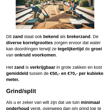
Dit
zand
staat ook
bekend
als
brekerzand
. De
diverse
korrelgroottes
zorgen ervoor dat water
kan doordringen terwijl ze
tegelijkertijd
de
groei
van
onkruid
voorkomen
.
Het
zand
is
verkrijgbaar
in grote zakken en kost
gemiddeld
tussen de
€50,- en €70,- per kubieke
meter.
Grind/split
Als u er zeker van wilt zijn dat uw tuin
minimaal
onderhoud
vergt, overweeg dan om grind toe te