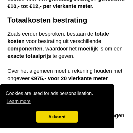
€10,- tot €12,- per vierkante meter.
Totaalkosten bestrating
Zoals eerder besproken, bestaan de
totale
kosten
voor bestrating uit verschillende
componenten
, waardoor het
moeilijk
is om een
exacte
totaalprijs
te geven.
Over het algemeen moet u rekening houden met
ongeveer
€975,- voor 20 vierkante meter
betonbestrating.
Cookies are used for ads personalisation.
De
kosten
voor de
betontegels
bedragen
Learn more
ongeveer
€450,-,
het
benodigde
zand
kost
ongeveer
€200,-
en de
arbeidskosten
bedragen
Akkoord
gemiddeld
€360,-
.