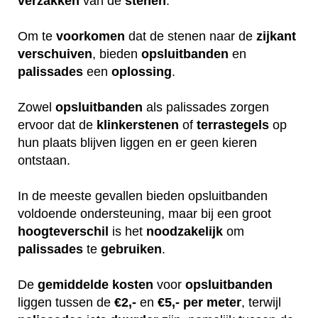
verzakken
van de
stenen
.
Om te
voorkomen
dat de stenen naar de
zijkant
verschuiven
, bieden
opsluitbanden
en
palissades
een
oplossing
.
Zowel
opsluitbanden
als palissades zorgen
ervoor dat de
klinkerstenen
of
terrastegels
op
hun plaats blijven liggen en er geen kieren
ontstaan.
In de meeste gevallen bieden opsluitbanden
voldoende ondersteuning, maar bij een groot
hoogteverschil
is het
noodzakelijk
om
palissades
te
gebruiken
.
De
gemiddelde
kosten
voor
opsluitbanden
liggen tussen de
€2,-
en
€5,- per meter
, terwijl