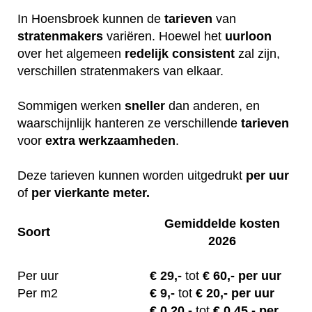
In Hoensbroek kunnen de
tarieven
van
stratenmakers
variëren. Hoewel het
uurloon
over het algemeen
redelijk
consistent
zal zijn,
verschillen stratenmakers van elkaar.
Sommigen werken
sneller
dan anderen, en
waarschijnlijk hanteren ze verschillende
tarieven
voor
extra
werkzaamheden
.
Deze tarieven kunnen worden uitgedrukt
per uur
of
per vierkante meter.
Gemiddelde kosten
Soort
2026
Per uur
€
29,-
tot
€ 60,- per uur
Per m2
€
9,-
tot
€ 20,- per uur
€ 0.20
,-
tot
€ 0.45,- per