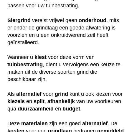
passen voor uw tuinbestrating.
Siergrind
vereist vrijwel geen
onderhoud
, mits
er onder de grindlaag een goede afwatering is
voorzien en u een onkruidwerend zeil heeft
geïnstalleerd.
Wanneer u
kiest
voor deze vorm van
tuinbestrating
, dient u vervolgens een keuze te
maken uit de diverse soorten grind die
beschikbaar zijn.
Als
alternatief
voor
grind
kunt u ook kiezen voor
kiezels
en
split
,
afhankelijk
van uw voorkeuren
qua
duurzaamheid
en
budget
.
Deze
materialen
zijn een goed
alternatief
. De
kosten
voor een
grindlaag
bedragen
gemiddeld