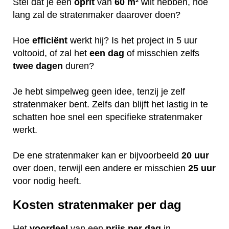
Stel dat je een
oprit
van
60 m²
wilt hebben, hoe
lang zal de stratenmaker daarover doen?
Hoe
efficiënt
werkt hij? Is het project in 5 uur
voltooid, of zal het
een dag
of misschien zelfs
twee dagen
duren?
Je hebt simpelweg geen idee, tenzij je zelf
stratenmaker bent. Zelfs dan blijft het lastig in te
schatten hoe snel een specifieke stratenmaker
werkt.
De ene stratenmaker kan er bijvoorbeeld
20 uur
over doen, terwijl een andere er misschien
25 uur
voor nodig heeft.
Kosten stratenmaker per dag
Het
voordeel
van een
prijs per dag
in