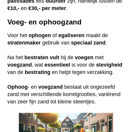
palissades
iets
duurder
zijn, namelijk tussen de
€10,-
en
€30,- per meter
.
Voeg- en ophoogzand
Voor het
ophogen
of
egaliseren
maakt de
stratenmaker
gebruik van
speciaal
zand
.
Na het
bestraten
vult
hij de
voegen
met
voegzand
, wat
essentieel
is voor de
stevigheid
van de
bestrating
en helpt tegen verzakking.
Ophoog
- en
voegzand
bestaat uit ongezeefd
zand met verschillende korrelgroottes, variërend
van zeer fijn zand tot kleine steentjes.