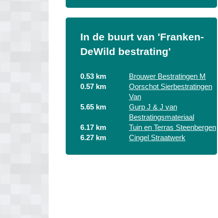
In de buurt van 'Franken-
DeWild bestrating'
0.53 km
Brouwer Bestratingen M
0.57 km
Oorschot Sierbestratingen
Van
5.65 km
Gurp J & J van
Bestratingsmateriaal
6.17 km
Tuin en Terras Steenbergen
6.27 km
Cingel Straatwerk