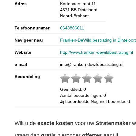
Adres
Kortenaerstraat 11
4671 BB
Dinteloord
Noord-Brabant
Telefoonnummer
0648866011
Navigeer naar
Franken-DeWild bestrating in Dinteloor
Website
http://www.franken-dewildbestrating.nl
e-mail
info@franken-dewildbestrating.nl
Beoordeling
Gemiddeld:
0
Aantal beoordelingen:
0
Jij beoordeelde
Nog niet beoordeeld
Wilt u de
exacte
kosten
voor uw
Stratenmaker
w
Vraag dan
gratis
hieronder
offertes
aan! ⬇️