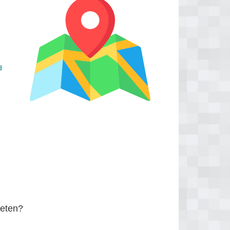
d
eten?