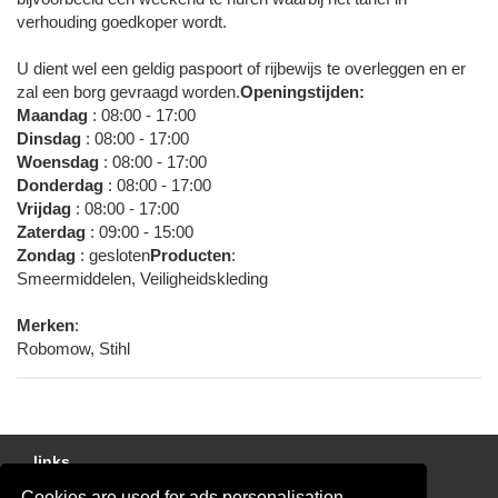
verhouding goedkoper wordt.
U dient wel een geldig paspoort of rijbewijs te overleggen en er
zal een borg gevraagd worden.
Openingstijden:
Maandag
: 08:00 - 17:00
Dinsdag
: 08:00 - 17:00
Woensdag
: 08:00 - 17:00
Donderdag
: 08:00 - 17:00
Vrijdag
: 08:00 - 17:00
Zaterdag
: 09:00 - 15:00
Zondag
: gesloten
Producten
:
Smeermiddelen, Veiligheidskleding
Merken
:
Robomow, Stihl
links
Cookies are used for ads personalisation.