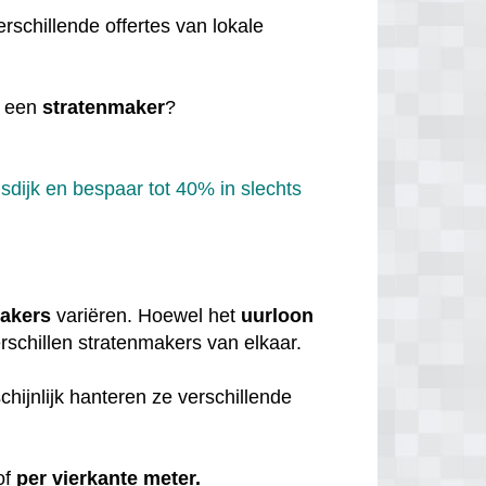
rschillende offertes van lokale
 een
stratenmaker
?
dijk en bespaar tot 40% in slechts
makers
variëren. Hoewel het
uurloon
erschillen stratenmakers van elkaar.
hijnlijk hanteren ze verschillende
of
per vierkante meter.