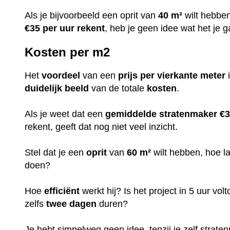
Als je bijvoorbeeld een oprit van
40 m²
wilt hebbe
€35 per uur rekent
, heb je geen idee wat het je g
Kosten per m2
Het
voordeel
van een
prijs per vierkante meter
i
duidelijk
beeld
van de totale
kosten
.
Als je weet dat een
gemiddelde stratenmaker €3
rekent, geeft dat nog niet veel inzicht.
Stel dat je een
oprit
van
60 m²
wilt hebben, hoe l
doen?
Hoe
efficiënt
werkt hij? Is het project in 5 uur volt
zelfs
twee dagen
duren?
Je hebt simpelweg geen idee, tenzij je zelf stratenm