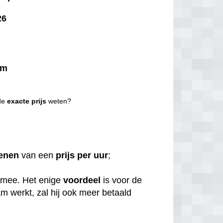
26
km
 de
exacte
prijs
weten?
enen
van een
prijs per uur
;
 mee. Het enige
voordeel
is voor de
aam werkt, zal hij ook meer betaald