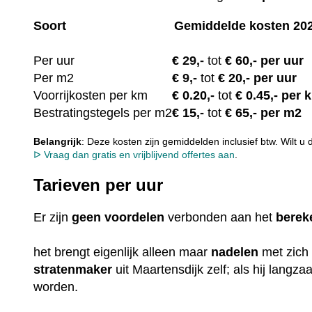
Soort
Gemiddelde kosten 20
Per uur
€
29,-
tot
€ 60,- per uur
Per m2
€
9,-
tot
€ 20,- per uur
Voorrijkosten per km
€ 0.20
,-
tot
€ 0.45,- per 
Bestratingstegels per m2
€ 15
,-
tot
€ 65,- per m2
Belangrijk
: Deze kosten zijn gemiddelden inclusief btw. Wilt u
ᐅ Vraag dan gratis en vrijblijvend offertes aan
.
Tarieven per uur
Er zijn
geen
voordelen
verbonden aan het
berek
het brengt eigenlijk alleen maar
nadelen
met zich
stratenmaker
uit Maartensdijk zelf; als hij langz
worden.