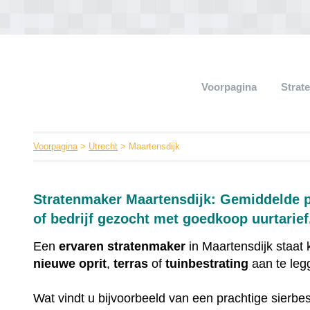
Voorpagina
Strat
Voorpagina
>
Utrecht
> Maartensdijk
Stratenmaker Maartensdijk: Gemiddelde pr
of bedrijf gezocht met goedkoop uurtarief
Een
ervaren
stratenmaker
in Maartensdijk staat
nieuwe
oprit
,
terras
of
tuinbestrating
aan te leg
Wat vindt u bijvoorbeeld van een prachtige sierbes