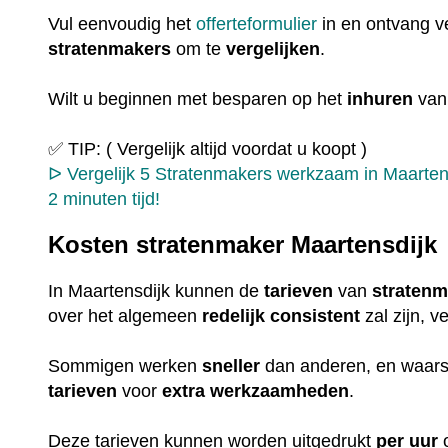
Vul eenvoudig het
offerteformulier
in en ontvang ve
stratenmakers
om te
vergelijken
.
Wilt u beginnen met besparen op het
inhuren
van
✅ TIP: ( Vergelijk altijd voordat u koopt )
ᐅ Vergelijk 5 Stratenmakers werkzaam in Maartens
2 minuten tijd!
Kosten stratenmaker Maartensdijk
In Maartensdijk kunnen de
tarieven
van
straten
over het algemeen
redelijk
consistent
zal zijn, v
Sommigen werken
sneller
dan anderen, en waarsc
tarieven
voor
extra
werkzaamheden
.
Deze tarieven kunnen worden uitgedrukt
per uur