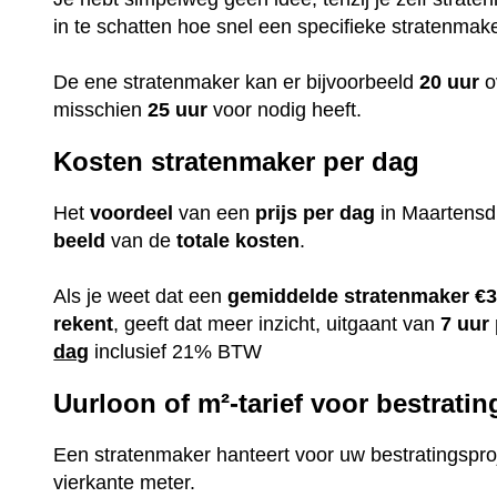
in te schatten hoe snel een specifieke stratenmak
De ene stratenmaker kan er bijvoorbeeld
20 uur
o
misschien
25 uur
voor nodig heeft.
Kosten stratenmaker per dag
Het
voordeel
van een
prijs per dag
in Maartensdij
beeld
van de
totale kosten
.
Als je weet dat een
gemiddelde
stratenmaker
€3
rekent
, geeft dat meer inzicht, uitgaant van
7 uur
dag
inclusief 21% BTW
Uurloon of m²-tarief voor bestratin
Een stratenmaker hanteert voor uw bestratingsproj
vierkante meter.