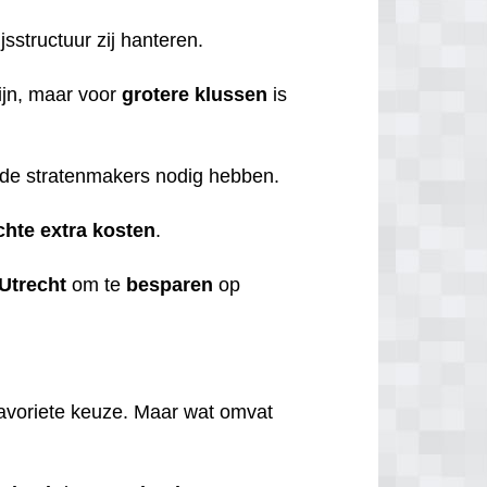
jsstructuur zij hanteren.
ijn, maar voor
grotere
klussen
is
ie de stratenmakers nodig hebben.
chte
extra
kosten
.
Utrecht
om te
besparen
op
favoriete keuze.
Maar wat omvat