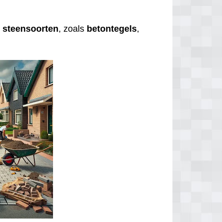
e
steensoorten
, zoals
betontegels
,