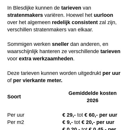
In Blesdijke kunnen de
tarieven
van
stratenmakers
variëren. Hoewel het
uurloon
over het algemeen
redelijk
consistent
zal zijn,
verschillen stratenmakers van elkaar.
Sommigen werken
sneller
dan anderen, en
waarschijnlijk hanteren ze verschillende
tarieven
voor
extra
werkzaamheden
.
Deze tarieven kunnen worden uitgedrukt
per uur
of
per vierkante meter.
Gemiddelde kosten
Soort
2026
Per uur
€
29,-
tot
€ 60,- per uur
Per m2
€
9,-
tot
€ 20,- per uur
€ 0.20
,-
tot
€ 0.45,- per