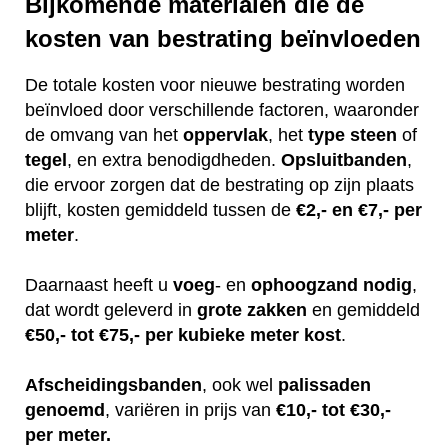
Bijkomende materialen die de
kosten van bestrating beïnvloeden
De totale kosten voor nieuwe bestrating worden
beïnvloed door verschillende factoren, waaronder
de omvang van het
oppervlak
, het
type
steen
of
tegel
, en extra benodigdheden.
Opsluitbanden
,
die ervoor zorgen dat de bestrating op zijn plaats
blijft, kosten gemiddeld tussen de
€2,- en €7,- per
meter
.
Daarnaast heeft u
voeg
- en
ophoogzand
nodig
,
dat wordt geleverd in
grote
zakken
en gemiddeld
€50,- tot €75,- per kubieke meter kost
.
Afscheidingsbanden
, ook wel
palissaden
genoemd
, variëren in prijs van
€10,- tot €30,-
per meter.