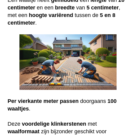
Een waaltje heeft
gemiddeld
een
lengte
van
20
centimeter
en een
breedte
van
5 centimeter
,
met een
hoogte
variërend
tussen de
5 en 8
centimeter
.
Per vierkante meter passen
doorgaans
100
waaltjes
.
Deze
voordelige
klinkerstenen
met
waalformaat
zijn bijzonder geschikt voor