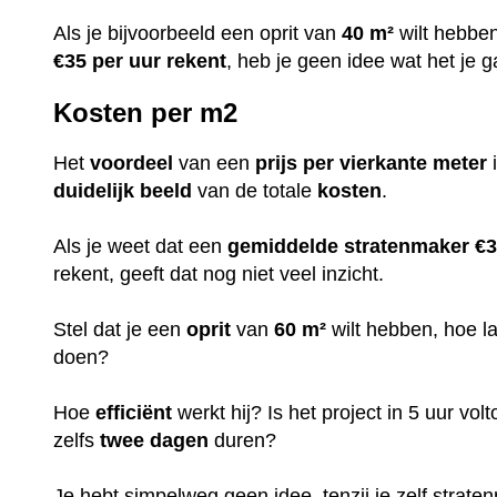
Als je bijvoorbeeld een oprit van
40 m²
wilt hebbe
€35 per uur rekent
, heb je geen idee wat het je g
Kosten per m2
Het
voordeel
van een
prijs per vierkante meter
i
duidelijk
beeld
van de totale
kosten
.
Als je weet dat een
gemiddelde stratenmaker €3
rekent, geeft dat nog niet veel inzicht.
Stel dat je een
oprit
van
60 m²
wilt hebben, hoe l
doen?
Hoe
efficiënt
werkt hij? Is het project in 5 uur volt
zelfs
twee dagen
duren?
Je hebt simpelweg geen idee, tenzij je zelf stratenm