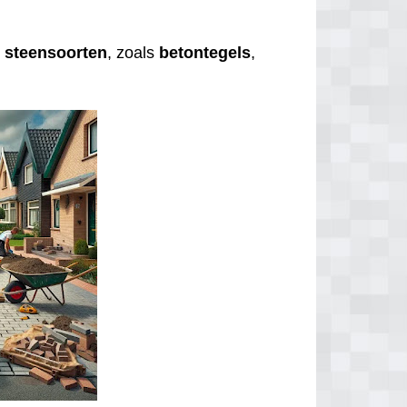
e
steensoorten
, zoals
betontegels
,