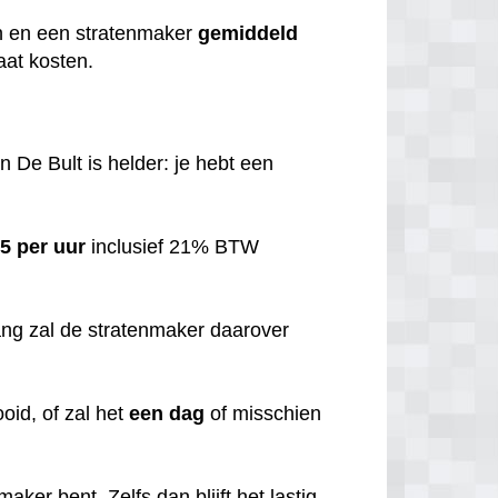
n en een stratenmaker
gemiddeld
aat kosten.
n De Bult is helder: je hebt een
5 per uur
inclusief 21% BTW
ang zal de stratenmaker daarover
ooid, of zal het
een dag
of misschien
aker bent. Zelfs dan blijft het lastig