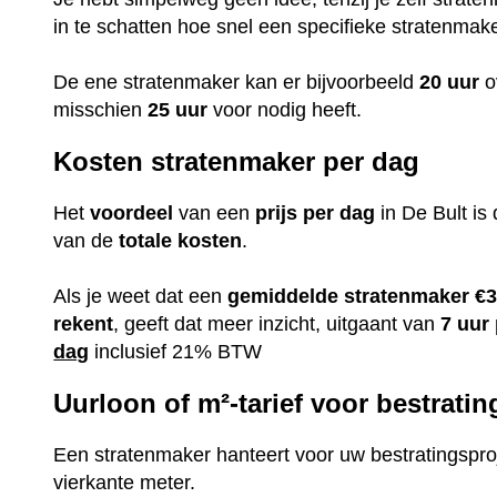
in te schatten hoe snel een specifieke stratenmak
De ene stratenmaker kan er bijvoorbeeld
20 uur
o
misschien
25 uur
voor nodig heeft.
Kosten stratenmaker per dag
Het
voordeel
van een
prijs per dag
in De Bult is 
van de
totale kosten
.
Als je weet dat een
gemiddelde
stratenmaker
€3
rekent
, geeft dat meer inzicht, uitgaant van
7 uur
dag
inclusief 21% BTW
Uurloon of m²-tarief voor bestratin
Een stratenmaker hanteert voor uw bestratingsproj
vierkante meter.