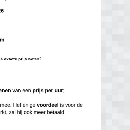
26
km
 de
exacte
prijs
weten?
enen
van een
prijs per uur
;
 mee. Het enige
voordeel
is voor de
rkt, zal hij ook meer betaald