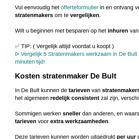
Vul eenvoudig het
offerteformulier
in en ontvang ve
stratenmakers
om te
vergelijken
.
Wilt u beginnen met besparen op het
inhuren
van
✅ TIP: ( Vergelijk altijd voordat u koopt )
ᐅ Vergelijk 5 Stratenmakers werkzaam in De Bult 
minuten tijd!
Kosten stratenmaker De Bult
In De Bult kunnen de
tarieven
van
stratenmaker
het algemeen
redelijk
consistent
zal zijn, versch
Sommigen werken
sneller
dan anderen, en waarsc
tarieven
voor
extra
werkzaamheden
.
Deze tarieven kunnen worden uitgedrukt
per uur