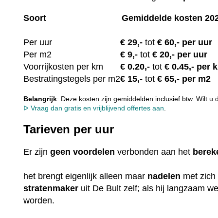
Soort
Gemiddelde kosten 20
Per uur
€
29,-
tot
€ 60,- per uur
Per m2
€
9,-
tot
€ 20,- per uur
Voorrijkosten per km
€ 0.20
,-
tot
€ 0.45,- per 
Bestratingstegels per m2
€ 15
,-
tot
€ 65,- per m2
Belangrijk
: Deze kosten zijn gemiddelden inclusief btw. Wilt u
ᐅ Vraag dan gratis en vrijblijvend offertes aan
.
Tarieven per uur
Er zijn
geen
voordelen
verbonden aan het
berek
het brengt eigenlijk alleen maar
nadelen
met zich
stratenmaker
uit De Bult zelf; als hij langzaam we
worden.